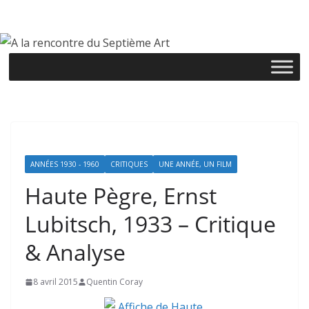
Passer
au
contenu
ANNÉES 1930 - 1960
CRITIQUES
UNE ANNÉE, UN FILM
Haute Pègre, Ernst
Lubitsch, 1933 – Critique
& Analyse
8 avril 2015
Quentin Coray