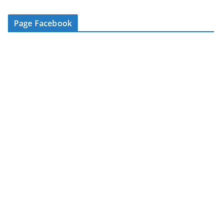
e
-
Page Facebook
m
a
i
l