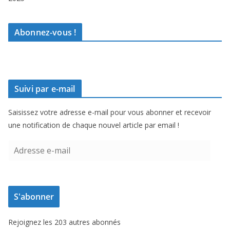
Abonnez-vous !
Suivi par e-mail
Saisissez votre adresse e-mail pour vous abonner et recevoir
une notification de chaque nouvel article par email !
A
d
r
e
S'abonner
s
s
Rejoignez les 203 autres abonnés
e