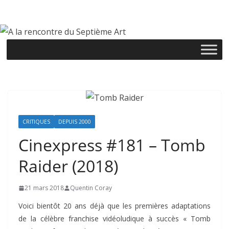
Passer
au
contenu
CRITIQUES
DEPUIS 2000
Cinexpress #181 – Tomb
Raider (2018)
21 mars 2018
Quentin Coray
Voici bientôt 20 ans déjà que les premières adaptations
de la célèbre franchise vidéoludique à succès « Tomb