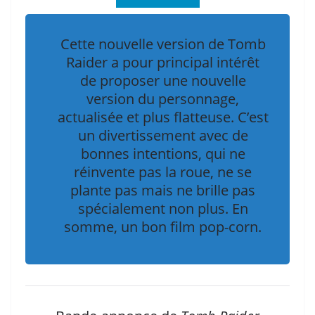
Cette nouvelle version de Tomb
Raider a pour principal intérêt
de proposer une nouvelle
version du personnage,
actualisée et plus flatteuse. C’est
un divertissement avec de
bonnes intentions, qui ne
réinvente pas la roue, ne se
plante pas mais ne brille pas
spécialement non plus. En
somme, un bon film pop-corn.