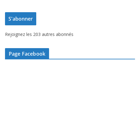
r
e
S'abonner
s
s
Rejoignez les 203 autres abonnés
e
e
-
Page Facebook
m
a
i
l