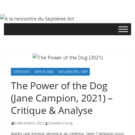
Passer
au
contenu
CRITIQUES
DEPUIS 2000
NOUVEAUTÉS / AVP
The Power of the Dog
(Jane Campion, 2021) –
Critique & Analyse
6 décembre 2021
Quentin Coray
Après une longue absence au cinéma, Jane Campion nous