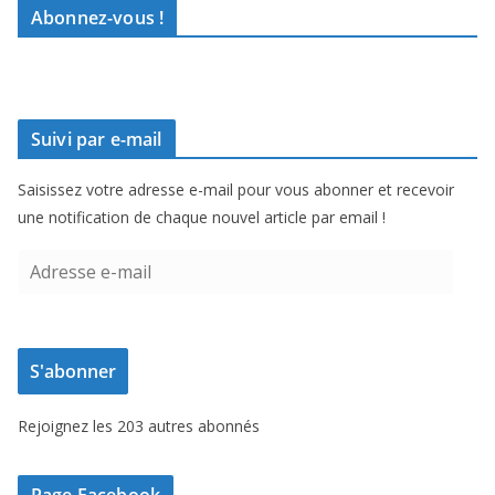
Abonnez-vous !
Suivi par e-mail
Saisissez votre adresse e-mail pour vous abonner et recevoir
une notification de chaque nouvel article par email !
A
d
r
e
S'abonner
s
s
Rejoignez les 203 autres abonnés
e
e
-
Page Facebook