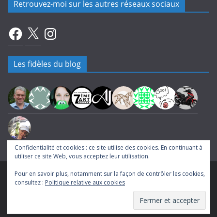
Retrouvez-moi sur les autres réseaux sociaux
Facebook
X
Instagram
Les fidèles du blog
Confidentialité et cookies : ce site utilise des cookies. En continuant à
utiliser ce site Web, vous acceptez leur utilisation.
Pour en savoir plus, notamment sur la façon de contrôler les cookies,
Copyright © 2026
A la rencontre du Septième Art
. Tous droits
consultez :
Politique relative aux cookies
réservés.
Theme
ColorMag
par ThemeGrill. Propulsé par
WordPress
.