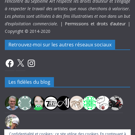
rencontre du Septième Art respecte les droits d’auteur et s’engage
à respecter le travail des artistes que nous cherchons à valoriser.
Les photos sont utilisées à des fins illustratives et non dans un but
d’exploitation commerciale.
|
Permissions et droits d’auteur
|
Copyright © 2014-2020
Retrouvez-moi sur les autres réseaux sociaux
Facebook
X
Instagram
Les fidèles du blog
Confidentialité et cookies : ce site utilise des cookies. En continuant à