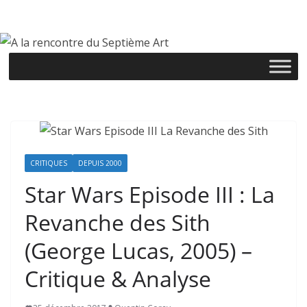
Passer
au
contenu
CRITIQUES
DEPUIS 2000
Star Wars Episode III : La
Revanche des Sith
(George Lucas, 2005) –
Critique & Analyse