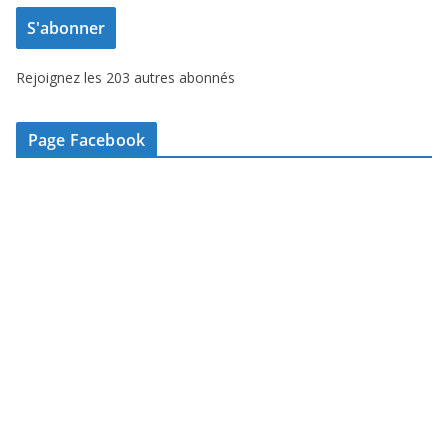
e
S'abonner
s
s
Rejoignez les 203 autres abonnés
e
e
-
Page Facebook
m
a
i
l