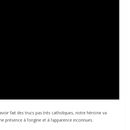
 avoir fait des trucs pas très catholiques, notre héroïne va
ne présence à l’origine et à l’apparence inconnues.