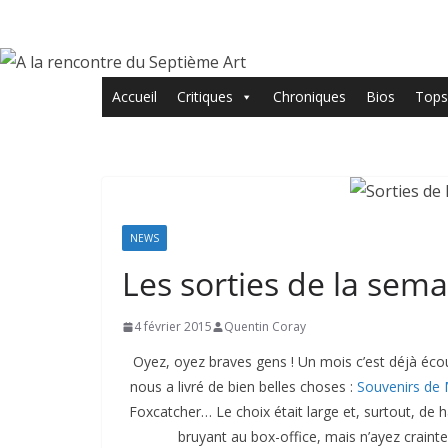
Passer
au
contenu
Accueil
Critiques
Chroniques
Bios
Tops
NEWS
Les sorties de la sema
4 février 2015
Quentin Coray
Oyez, oyez braves gens ! Un mois c’est déjà écou
nous a livré de bien belles choses :
Souvenirs de 
Foxcatcher… Le choix était large et, surtout, de h
bruyant au box-office, mais n’ayez craint