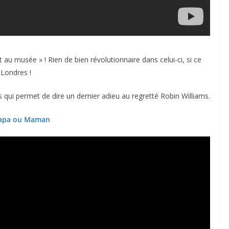
 au musée » ! Rien de bien révolutionnaire dans celui-ci, si ce
 Londres !
 qui permet de dire un dernier adieu au regretté Robin Williams.
apa ou Maman