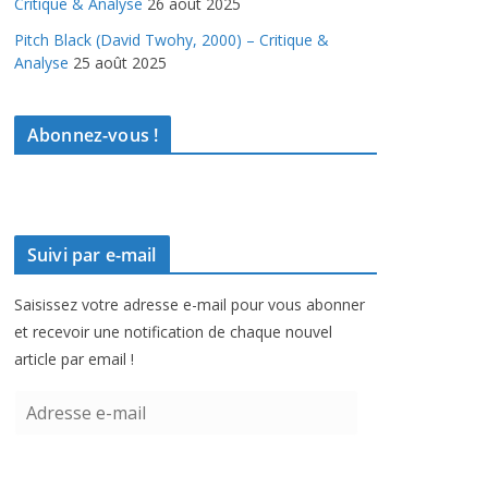
Critique & Analyse
26 août 2025
Pitch Black (David Twohy, 2000) – Critique &
Analyse
25 août 2025
Abonnez-vous !
Suivi par e-mail
Saisissez votre adresse e-mail pour vous abonner
et recevoir une notification de chaque nouvel
article par email !
A
d
r
e