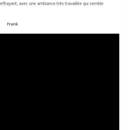
 effrayant, avec une ambiance très travaillée qui semble
Frank