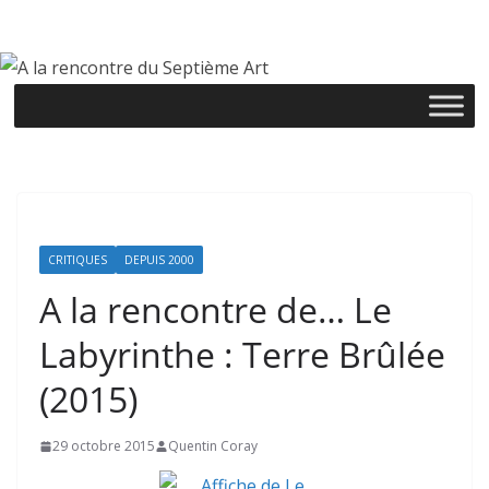
Passer
au
contenu
CRITIQUES
DEPUIS 2000
A la rencontre de… Le
Labyrinthe : Terre Brûlée
(2015)
29 octobre 2015
Quentin Coray