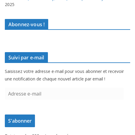
2025
Abonnez-vous !
Suivi par e-mail
Saisissez votre adresse e-mail pour vous abonner et recevoir
une notification de chaque nouvel article par email !
A
d
r
e
S'abonner
s
s