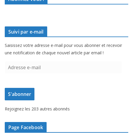
Suivi par e-mail
Saisissez votre adresse e-mail pour vous abonner et recevoir
une notification de chaque nouvel article par email !
A
d
r
e
S'abonner
s
s
Rejoignez les 203 autres abonnés
e
e
-
Page Facebook
m