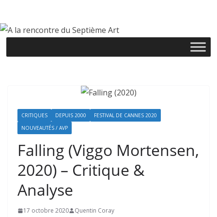
Passer
au
contenu
CRITIQUES
DEPUIS 2000
FESTIVAL DE CANNES 2020
NOUVEAUTÉS / AVP
Falling (Viggo Mortensen,
2020) – Critique &
Analyse
17 octobre 2020
Quentin Coray