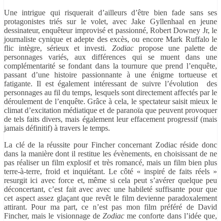
Une intrigue qui risquerait d’ailleurs d’être bien fade sans ses
protagonistes triés sur le volet, avec Jake Gyllenhaal en jeune
dessinateur, enquêteur improvisé et passionné, Robert Downey Jr, le
journaliste cynique et adepte des excès, ou encore Mark Ruffalo le
flic intègre, sérieux et investi.
Zodiac
propose une palette de
personnages variés, aux différences qui se muent dans une
complémentarité se fondant dans la tournure que prend l’enquête,
passant d’une histoire passionnante à une énigme tortueuse et
fatigante. Il est également intéressant de suivre l’évolution des
personnages au fil du temps, lesquels sont directement affectés par le
déroulement de l’enquête. Grâce à cela, le spectateur saisit mieux le
climat d’excitation médiatique et de paranoïa que peuvent provoquer
de tels faits divers, mais également leur effacement progressif (mais
jamais définitif) à travers le temps.
La clé de la réussite pour Fincher concernant Zodiac réside donc
dans la manière dont il restitue les évènements, en choisissant de ne
pas réaliser un film explosif et très romancé, mais un film bien plus
terre-à-terre, froid et inquiétant. Le côté « inspiré de faits réels »
resurgit ici avec force et, même si cela peut s’avérer quelque peu
déconcertant, c’est fait avec avec une habileté suffisante pour que
cet aspect assez glaçant que revêt le film devienne paradoxalement
attirant. Pour ma part, ce n’est pas mon film préféré de David
Fincher, mais le visionnage de
Zodiac
me conforte dans l’idée que,