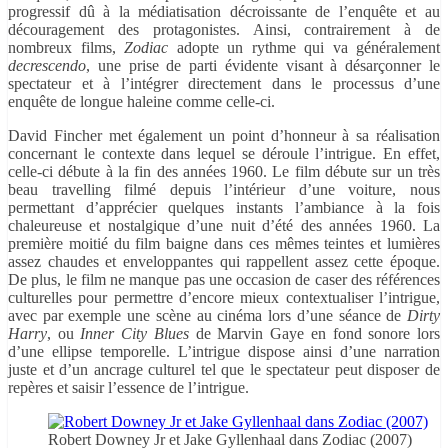
progressif dû à la médiatisation décroissante de l’enquête et au
découragement des protagonistes. Ainsi, contrairement à de
nombreux films,
Zodiac
adopte un rythme qui va généralement
decrescendo
, une prise de parti évidente visant à désarçonner le
spectateur et à l’intégrer directement dans le processus d’une
enquête de longue haleine comme celle-ci.
David Fincher met également un point d’honneur à sa réalisation
concernant le contexte dans lequel se déroule l’intrigue. En effet,
celle-ci débute à la fin des années 1960. Le film débute sur un très
beau travelling filmé depuis l’intérieur d’une voiture, nous
permettant d’apprécier quelques instants l’ambiance à la fois
chaleureuse et nostalgique d’une nuit d’été des années 1960. La
première moitié du film baigne dans ces mêmes teintes et lumières
assez chaudes et enveloppantes qui rappellent assez cette époque.
De plus, le film ne manque pas une occasion de caser des références
culturelles pour permettre d’encore mieux contextualiser l’intrigue,
avec par exemple une scène au cinéma lors d’une séance de
Dirty
Harry
, ou
Inner City Blues
de Marvin Gaye en fond sonore lors
d’une ellipse temporelle. L’intrigue dispose ainsi d’une narration
juste et d’un ancrage culturel tel que le spectateur peut disposer de
repères et saisir l’essence de l’intrigue.
Robert Downey Jr et Jake Gyllenhaal dans Zodiac (2007)