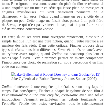
tueur. Bien ignorant, ma connaissance du pitch du film se résumait à
« une enquête sur un tueur en série qui laisse plein de messages et
énigmes mystérieuses qui vont finalement permettre de le
démasquer ». En gros, j’étais quand même un peu à côté de la
plaque, un peu. Cette image me faisait alors penser à un petit frère
de
Seven
, ce qui n’est pas vraiment le cas, mais il peut fournir une
clé de réflexion concernant
Zodiac
.
En effet, là où les deux films divergent rapidement, c’est sur le
simple fait que l’un est une pure fiction, quand l’autre restitue à sa
manière des faits réels. Dans cette optique, Fincher propose deux
types de réalisations bien différentes,
Seven
étant très romancé, avec
un rythme assez rapide, quand
Zodiac
est beaucoup plus lent et
moins tape à l’œil. Cette différence permet de mieux comprendre
l’importance des choix de réalisation sur notre perception d’un film
et de son contenu.
Jake Gyllenhaal et Robert Downey Jr dans Zodiac (2007)
Zodiac
s’intéresse à une enquête qui s’étale sur un long laps de
temps. Par conséquent, Fincher a adapté le rythme de son film à
l’évolution-même d’une telle enquête, c’est-à-dire avec une brève
introduction, l’élément perturbateur, les débuts tonitruants de
l’enquête, l’étude des pistes envisagées, puis le ralentissement