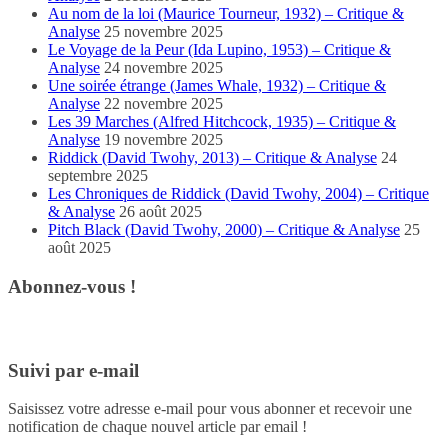
Au nom de la loi (Maurice Tourneur, 1932) – Critique &
Analyse
25 novembre 2025
Le Voyage de la Peur (Ida Lupino, 1953) – Critique &
Analyse
24 novembre 2025
Une soirée étrange (James Whale, 1932) – Critique &
Analyse
22 novembre 2025
Les 39 Marches (Alfred Hitchcock, 1935) – Critique &
Analyse
19 novembre 2025
Riddick (David Twohy, 2013) – Critique & Analyse
24
septembre 2025
Les Chroniques de Riddick (David Twohy, 2004) – Critique
& Analyse
26 août 2025
Pitch Black (David Twohy, 2000) – Critique & Analyse
25
août 2025
Abonnez-vous !
Suivi par e-mail
Saisissez votre adresse e-mail pour vous abonner et recevoir une
notification de chaque nouvel article par email !