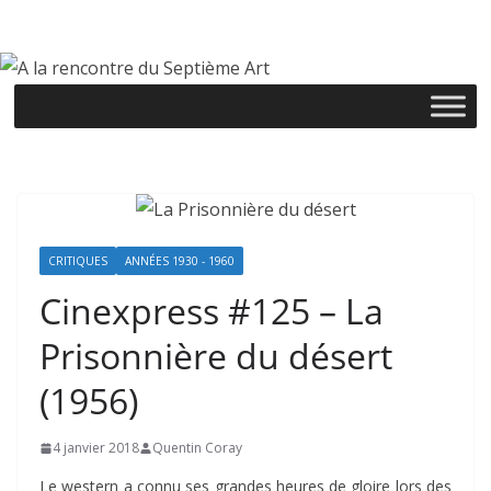
Passer
au
contenu
CRITIQUES
ANNÉES 1930 - 1960
Cinexpress #125 – La
Prisonnière du désert
(1956)
4 janvier 2018
Quentin Coray
Le western a connu ses grandes heures de gloire lors des