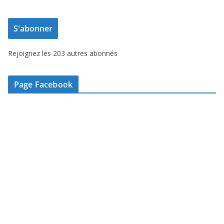
r
e
S'abonner
s
s
Rejoignez les 203 autres abonnés
e
e
-
Page Facebook
m
a
i
l