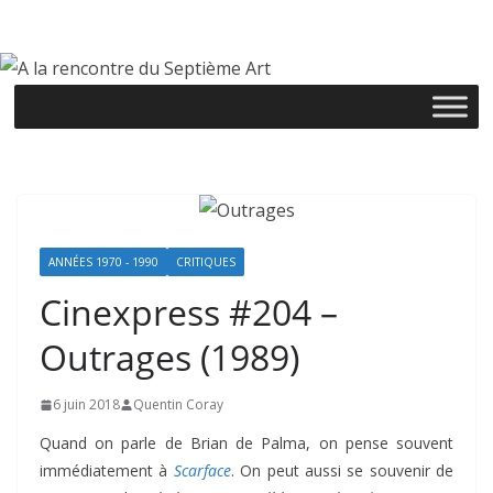
Passer
au
contenu
ANNÉES 1970 - 1990
CRITIQUES
Cinexpress #204 –
Outrages (1989)
6 juin 2018
Quentin Coray
Quand on parle de Brian de Palma, on pense souvent
immédiatement à
Scarface
. On peut aussi se souvenir de