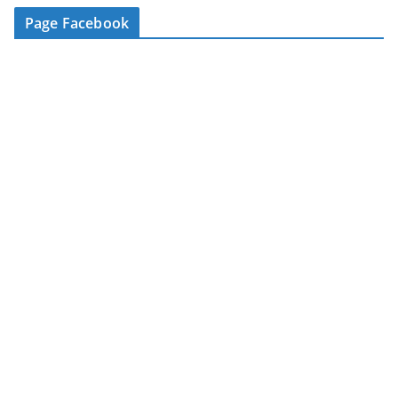
-
Page Facebook
m
a
i
l