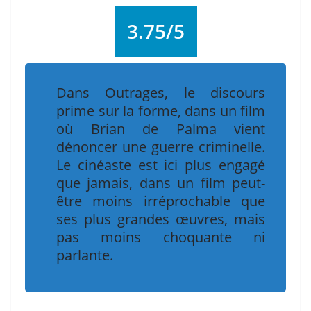
3.75/5
Dans
Outrages
, le discours
prime sur la forme, dans un film
où Brian de Palma vient
dénoncer une guerre criminelle.
Le cinéaste est ici plus engagé
que jamais, dans un film peut-
être moins irréprochable que
ses plus grandes œuvres, mais
pas moins choquante ni
parlante.