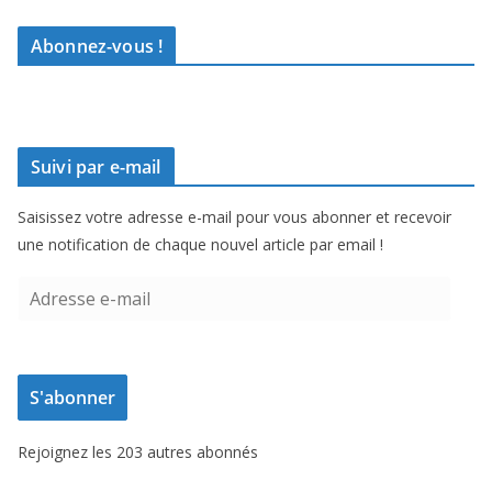
Abonnez-vous !
Suivi par e-mail
Saisissez votre adresse e-mail pour vous abonner et recevoir
une notification de chaque nouvel article par email !
A
d
r
e
S'abonner
s
s
Rejoignez les 203 autres abonnés
e
e