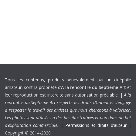
Tous les contenus, produits bénévolement par un cinéphile
amateur, sont la propriété d’
A la rencontre du Septième Art
et
leur reproduction est interdite sans autorisation préalable. |
A la
rencontre du Septième Art respecte les droits d’auteur et s’engage
à respecter le travail des artistes que nous cherchons à valoriser.
Les photos sont utilisées à des fins illustratives et non dans un but
d’exploitation commerciale.
|
Permissions et droits d’auteur
|
Copyright © 2014-2020