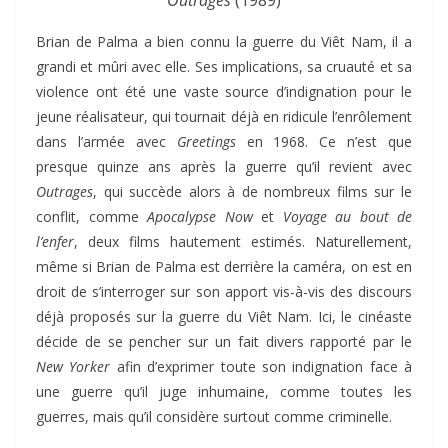
Outrages
(1989)
Brian de Palma a bien connu la guerre du Viêt Nam, il a
grandi et mûri avec elle. Ses implications, sa cruauté et sa
violence ont été une vaste source d’indignation pour le
jeune réalisateur, qui tournait déjà en ridicule l’enrôlement
dans l’armée avec
Greetings
en 1968. Ce n’est que
presque quinze ans après la guerre qu’il revient avec
Outrages
, qui succède alors à de nombreux films sur le
conflit, comme
Apocalypse Now
et
Voyage au bout de
l’enfer
, deux films hautement estimés. Naturellement,
même si Brian de Palma est derrière la caméra, on est en
droit de s’interroger sur son apport vis-à-vis des discours
déjà proposés sur la guerre du Viêt Nam. Ici, le cinéaste
décide de se pencher sur un fait divers rapporté par le
New Yorker
afin d’exprimer toute son indignation face à
une guerre qu’il juge inhumaine, comme toutes les
guerres, mais qu’il considère surtout comme criminelle.