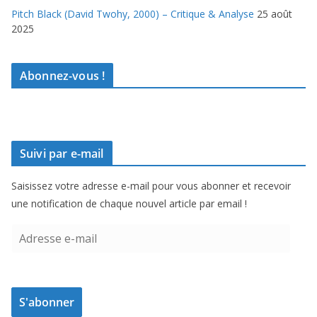
Pitch Black (David Twohy, 2000) – Critique & Analyse
25 août
2025
Abonnez-vous !
Suivi par e-mail
Saisissez votre adresse e-mail pour vous abonner et recevoir
une notification de chaque nouvel article par email !
A
d
r
e
S'abonner
s