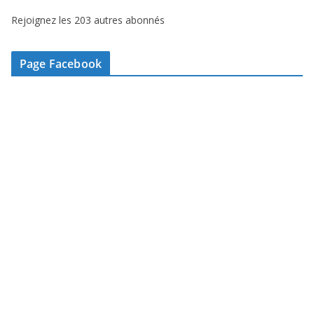
s
Rejoignez les 203 autres abonnés
e
e
-
Page Facebook
m
a
i
l