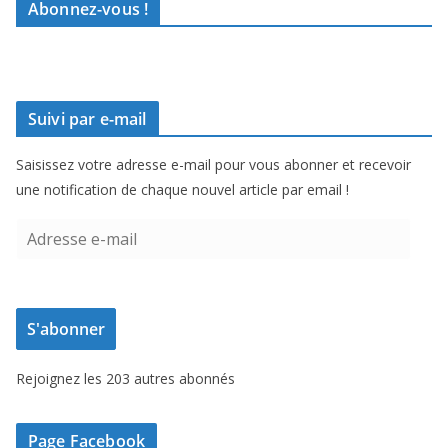
Abonnez-vous !
Suivi par e-mail
Saisissez votre adresse e-mail pour vous abonner et recevoir
une notification de chaque nouvel article par email !
A
d
r
e
S'abonner
s
s
Rejoignez les 203 autres abonnés
e
e
-
Page Facebook