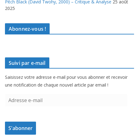
Pitch Black (David Twohy, 2000) – Critique & Analyse
25 août
2025
Abonnez-vous !
Suivi par e-mail
Saisissez votre adresse e-mail pour vous abonner et recevoir
une notification de chaque nouvel article par email !
A
d
r
e
S'abonner
s
s