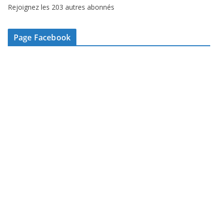
Rejoignez les 203 autres abonnés
e
e
-
Page Facebook
m
a
i
l