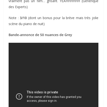
vraiment pas un film… grisant. YEAHHHHHH (Générique
des Experts)
Note :
3/10
(dont un bonus pour la brève mais très jolie
scène du piano de nuit)
Bande-annonce de 50 nuances de Grey