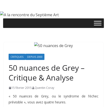
Passer
au
contenu
CRITIQUES
DEPUIS 2000
50 nuances de Grey –
Critique & Analyse
15 février 2015
Quentin Coray
« 50 nuances de Grey, ou le syndrome de l’échec
prévisible », vous avez quatre heures.