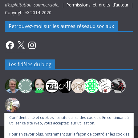
d’exploitation commerciale.
|
Permissions et droits d’auteur
|
Copyright © 2014-2020
Retrouvez-moi sur les autres réseaux sociaux
Facebook
X
Instagram
Les fidèles du blog
Confidentialité et cookies : ce site utilise des cookies. En continuant à
utiliser ce site Web, vous acceptez leur utilisation.
Pour en savoir plus, notamment sur la façon de contrôler les cookies,
Copyright © 2026
A la rencontre du Septième Art
. Tous droits