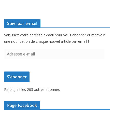
Suivi par e-mail
Saisissez votre adresse e-mail pour vous abonner et recevoir
une notification de chaque nouvel article par email !
A
d
r
e
S'abonner
s
s
Rejoignez les 203 autres abonnés
e
e
-
Page Facebook
m