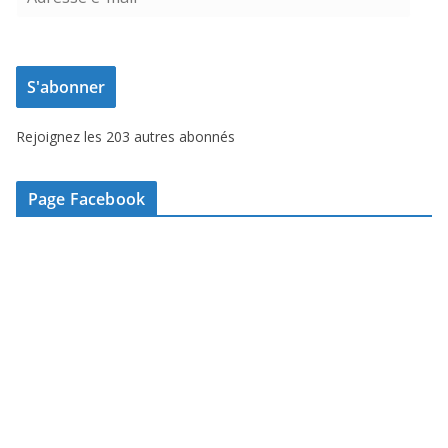
d
r
e
S'abonner
s
s
Rejoignez les 203 autres abonnés
e
e
-
Page Facebook
m
a
i
l