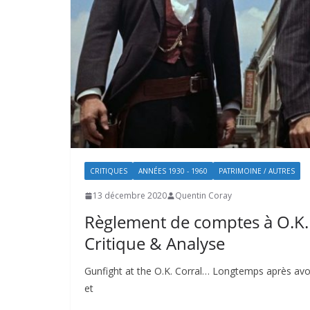
CRITIQUES
ANNÉES 1930 - 1960
PATRIMOINE / AUTRES
13 décembre 2020
Quentin Coray
Règlement de comptes à O.K. 
Critique & Analyse
Gunfight at the O.K. Corral… Longtemps après avoi
et