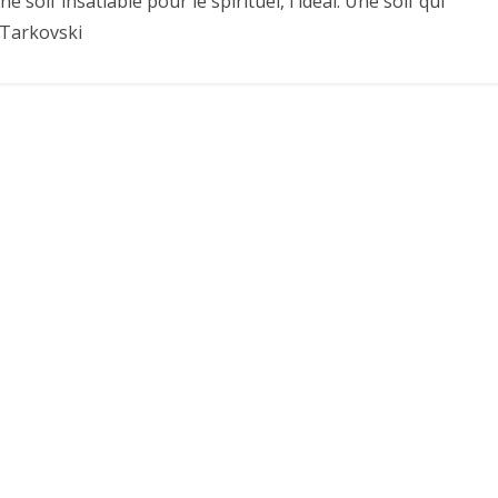
une soif insatiable pour le spirituel, l'idéal. Une soif qui
 Tarkovski