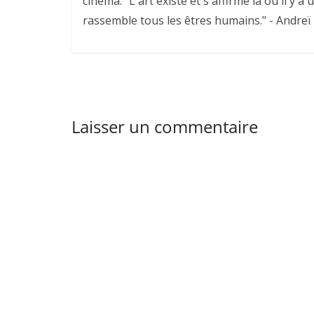
cinéma. "L'art existe et s'affirme là où il y a 
rassemble tous les êtres humains." - Andreï
Laisser un commentaire