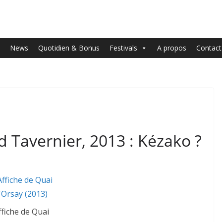
News
Quotidien & Bonus
Festivals
A propos
Contact
d Tavernier, 2013 : Kézako ?
ffiche de Quai