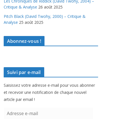
Les Chroniques de Riddick (David Twohy, 2004) –
Critique & Analyse
26 août 2025
Pitch Black (David Twohy, 2000) – Critique &
Analyse
25 août 2025
Abonnez-vous !
Suivi par e-mail
Saisissez votre adresse e-mail pour vous abonner
et recevoir une notification de chaque nouvel
article par email !
A
d
r