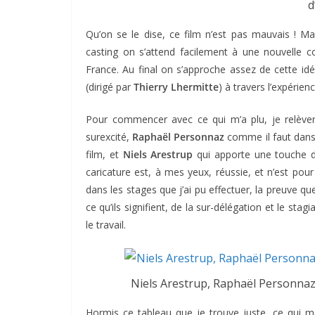
d
Qu’on se le dise, ce film n’est pas mauvais ! Mai
casting on s’attend facilement à une nouvelle c
France. Au final on s’approche assez de cette id
(dirigé par
Thierry Lhermitte
) à travers l’expérien
Pour commencer avec ce qui m’a plu, je relève
surexcité,
Raphaël Personnaz
comme il faut dans 
film, et
Niels Arestrup
qui apporte une touche d
caricature est, à mes yeux, réussie, et n’est p
dans les stages que j’ai pu effectuer, la preuve qu
ce qu’ils signifient, de la sur-délégation et le stag
le travail.
Niels Arestrup, Raphaël Personnaz
Hormis ce tableau que je trouve juste, ce qui me