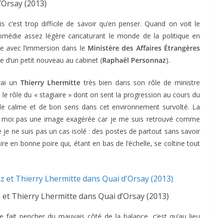
’Orsay (2013)
s c’est trop difficile de savoir qu’en penser. Quand on voit le
omédie assez légère caricaturant le monde de la politique en
ée avec l’immersion dans le
Ministère des Affaires Étrangères
ce d’un petit nouveau au cabinet (
Raphaël Personnaz
).
rai un
Thierry Lhermitte
très bien dans son rôle de ministre
le rôle du « stagiaire » dont on sent la progression au cours du
e calme et de bon sens dans cet environnement survolté. La
our moi pas une image exagérée car je me suis retrouvé comme
e je ne suis pas un cas isolé : des postes de partout sans savoir
iaire en bonne poire qui, étant en bas de l’échelle, se coltine tout
 et Thierry Lhermitte dans Quai d’Orsay (2013)
 fait pencher du mauvais côté de la balance, c’est qu’au lieu