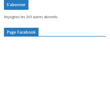
S'abonner
s
s
Rejoignez les 203 autres abonnés
e
e
-
Page Facebook
m
a
i
l