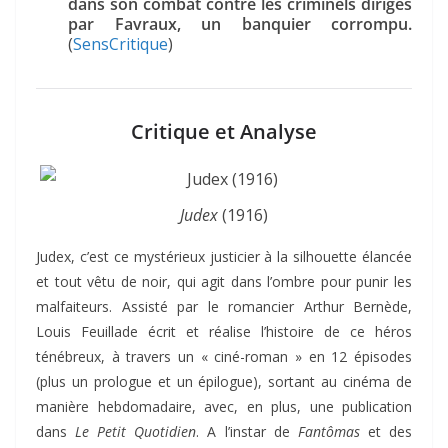
dans son combat contre les criminels dirigés
par Favraux, un banquier corrompu.
(
SensCritique
)
Critique et Analyse
Judex
(1916)
Judex, c’est ce mystérieux justicier à la silhouette élancée
et tout vêtu de noir, qui agit dans l’ombre pour punir les
malfaiteurs. Assisté par le romancier Arthur Bernède,
Louis Feuillade écrit et réalise l’histoire de ce héros
ténébreux, à travers un « ciné-roman » en 12 épisodes
(plus un prologue et un épilogue), sortant au cinéma de
manière hebdomadaire, avec, en plus, une publication
dans
Le Petit Quotidien
. A l’instar de
Fantômas
et des