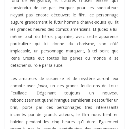
fond de vengeance, et d’autres choses encore qu’il
conviendra de ne pas évoquer pour les spectateurs
n’ayant pas encore découvert le film, ce personnage
augure grandement le futur homme chauve-souris qui fit
les grandes heures des comics américains. Et Judex a lui-
même tout du héros populaire, avec cette apparence
particulière qui lui donne du charisme, son côté
implacable, un personnage marquant, à tel point que
René Cresté eut toutes les peines du monde à se
détacher du rôle par la suite.
Les amateurs de suspense et de mystère auront leur
compte avec
Judex
, un des grands feuilletons de Louis
Feuillade. Dégainant toujours un nouveau
rebondissement quand l’intrigue semblerait s’essouffler un
brin, porté par des personnages très intéressants
incarnés par de grands acteurs, le film nous tient en
haleine pendant les cinq heures qu’il dure. Egalement
marqué par la grande contribution des personnages