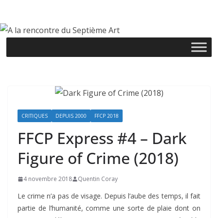
Passer
au
contenu
CRITIQUES
DEPUIS 2000
FFCP 2018
FFCP Express #4 – Dark
Figure of Crime (2018)
4 novembre 2018
Quentin Coray
Le crime n’a pas de visage. Depuis l’aube des temps, il fait
partie de l’humanité, comme une sorte de plaie dont on