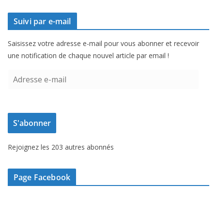
Suivi par e-mail
Saisissez votre adresse e-mail pour vous abonner et recevoir
une notification de chaque nouvel article par email !
A
d
r
e
S'abonner
s
s
Rejoignez les 203 autres abonnés
e
e
-
Page Facebook
m
a
i