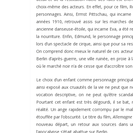
choix-même des acteurs. En effet, pour ce film, Ro
personnages. Ainsi, Ermst Pittschau, qui incarn
années 1910, retrouvé assis sur les marches de l
ancienne danseuse-étoile, qui incarne Eva, a été rep
la nourriture. Enfin, Edmund, le personnage princ
lors d’un spectacle de cirque, ainsi que pour sa re
On comprend donc mieux le naturel de ces acteurs
Berlin d’après-guerre, une ville ruinée, en proie à
où le marché noir n’a de cesse que d’accroître son 
Le choix d’un enfant comme personnage principal e
ainsi exposé aux cruautés de la vie ne peut que nou
vocation descriptive, on ne peut qu’être scandal
Pourtant cet enfant est très dégourdi, il se bat,
réalité. Un ange rapidement corrompu par le mal q
étouffée par l’obscurité. Le titre du film,
Allemagne
nouveau départ, un retour aux sources dans u
l’apocalypse s’était abattue sur Berlin.