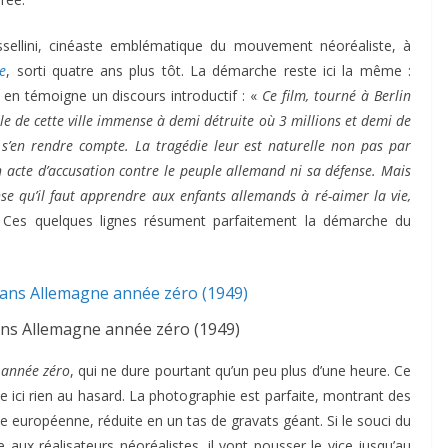
ellini, cinéaste emblématique du mouvement néoréaliste, à
e
, sorti quatre ans plus tôt. La démarche reste ici la même :
en témoigne un discours introductif : «
Ce film, tourné à Berlin
dèle de cette ville immense à demi détruite où 3 millions et demi de
s’en rendre compte. La tragédie leur est naturelle non pas par
n acte d’accusation contre le peuple allemand ni sa défense. Mais
nse qu’il faut apprendre aux enfants allemands à ré-aimer la vie,
 Ces quelques lignes résument parfaitement la démarche du
s Allemagne année zéro (1949)
 année zéro
, qui ne dure pourtant qu’un peu plus d’une heure. Ce
sse ici rien au hasard. La photographie est parfaite, montrant des
e européenne, réduite en un tas de gravats géant. Si le souci du
re aux réalisateurs néoréalistes, il vont pousser le vice jusqu’au