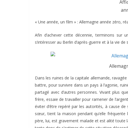
Aff
ann
« Une année, un film » : Allemagne année zéro, réal
Afin d’achever cette décennie, terminons sur un
s’intéresser au Berlin d’après-guerre et à la vie de 
Allemagn
Dans les ruines de la capitale allemande, ravagée
battre, pour survivre dans un pays à l’agonie, ruin
partagé avec d’autres personnes. Vivant plus qu
frère, essaie de travailler pour ramener de l’argent
éviter d’être repéré par les autorités, à cause de
sœur, tient la maison pendant qu’elle fréquente l
père, lui, est gravement malade et est alité toute
tente donc de s’extirper de cette situation désespé