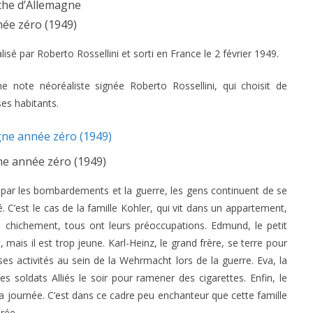
iche d’Allemagne
ée zéro (1949)
isé par Roberto Rossellini et sorti en France le 2 février 1949.
e note néoréaliste signée Roberto Rossellini, qui choisit de
ses habitants.
e année zéro (1949)
 par les bombardements et la guerre, les gens continuent de se
é. C’est le cas de la famille Kohler, qui vit dans un appartement,
e chichement, tous ont leurs préoccupations. Edmund, le petit
, mais il est trop jeune. Karl-Heinz, le grand frère, se terre pour
 ses activités au sein de la Wehrmacht lors de la guerre. Eva, la
es soldats Alliés le soir pour ramener des cigarettes. Enfin, le
 la journée. C’est dans ce cadre peu enchanteur que cette famille
rée.