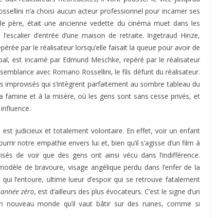
ssellini n’a choisi aucun acteur professionnel pour incarner ses
e le père, était une ancienne vedette du cinéma muet dans les
’escalier d’entrée d’une maison de retraite. Ingetraud Hinze,
érée par le réalisateur lorsqu’elle faisait la queue pour avoir de
ipal, est incarné par Edmund Meschke, repéré par le réalisateur
ssemblance avec Romano Rossellini, le fils défunt du réalisateur.
 improvisés qui s’intègrent parfaitement au sombre tableau du
 la famine et à la misère, où les gens sont sans cesse privés, et
influence.
st judicieux et totalement volontaire. En effet, voir un enfant
rrir notre empathie envers lui et, bien qu’il s’agisse d’un film à
isés de voir que des gens ont ainsi vécu dans l’indifférence.
 modèle de bravoure, visage angélique perdu dans l’enfer de la
ui l’entoure, ultime lueur d’espoir qui se retrouve fatalement
 année zéro
, est d’ailleurs des plus évocateurs. C’est le signe d’un
n nouveau monde qu’il vaut bâtir sur des ruines, comme si