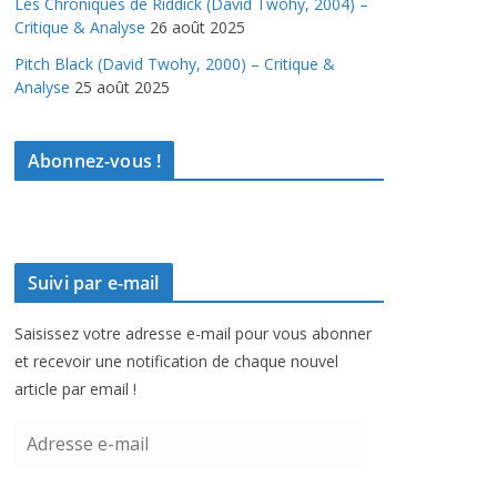
Les Chroniques de Riddick (David Twohy, 2004) –
Critique & Analyse
26 août 2025
Pitch Black (David Twohy, 2000) – Critique &
Analyse
25 août 2025
Abonnez-vous !
Suivi par e-mail
Saisissez votre adresse e-mail pour vous abonner
et recevoir une notification de chaque nouvel
article par email !
A
d
r