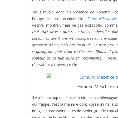
Nous revoici donc en présence de Roberto Ross
l’image de son précédent film,
Rome, ville ouvert
décrire, montrer, mais ne pas extrapoler, comme 
l’été 1947, ne veut qu’être un tableau objectif et fi
personnes vivent une vie désespérée sans presque 
grandeur d’âme, mais par lassitude. Ce n’est pas u
si quelqu’un après avoir vu l’histoire d’Edmund pe
l’auteur de ce film aura sa récompense.
» Voilà.
réalisateur à travers ce film.
Edmund Meschke dan
Il y a beaucoup de choses à dire sur ce
Allemagne
qui frappe, c’est la manière dont Rossellini ne lai
images impressionnantes de Berlin, grande capital
détail et de la restitution fidèle des faits est chè