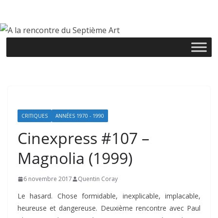
Passer
au
contenu
CRITIQUES
ANNÉES 1970 - 1990
Cinexpress #107 –
Magnolia (1999)
6 novembre 2017
Quentin Coray
Le hasard. Chose formidable, inexplicable, implacable,
heureuse et dangereuse. Deuxième rencontre avec Paul