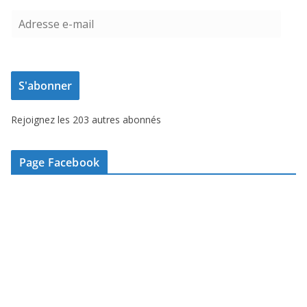
A
d
r
e
S'abonner
s
s
Rejoignez les 203 autres abonnés
e
e
-
Page Facebook
m
a
i
l