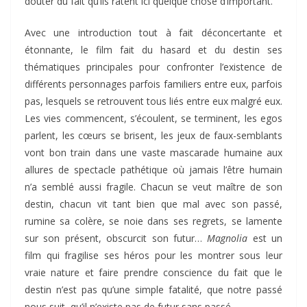
douter du fait qu’ils ratent ici quelque chose d’important.
Avec une introduction tout à fait déconcertante et
étonnante, le film fait du hasard et du destin ses
thématiques principales pour confronter l’existence de
différents personnages parfois familiers entre eux, parfois
pas, lesquels se retrouvent tous liés entre eux malgré eux.
Les vies commencent, s’écoulent, se terminent, les egos
parlent, les cœurs se brisent, les jeux de faux-semblants
vont bon train dans une vaste mascarade humaine aux
allures de spectacle pathétique où jamais l’être humain
n’a semblé aussi fragile. Chacun se veut maître de son
destin, chacun vit tant bien que mal avec son passé,
rumine sa colère, se noie dans ses regrets, se lamente
sur son présent, obscurcit son futur…
Magnolia
est un
film qui fragilise ses héros pour les montrer sous leur
vraie nature et faire prendre conscience du fait que le
destin n’est pas qu’une simple fatalité, que notre passé
nous suit, qu’il n’existe pas de futur sans passé.