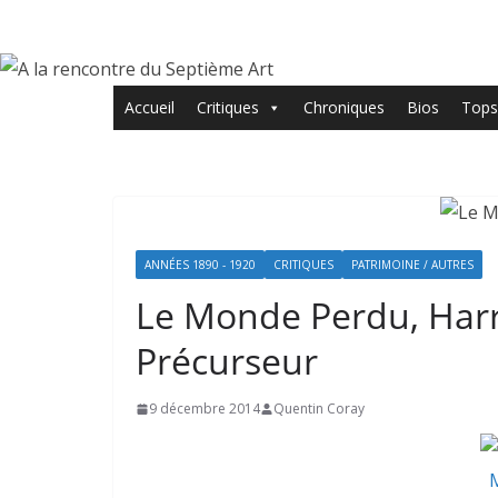
Passer
au
contenu
Accueil
Critiques
Chroniques
Bios
Tops
ANNÉES 1890 - 1920
CRITIQUES
PATRIMOINE / AUTRES
Le Monde Perdu, Harry
Précurseur
9 décembre 2014
Quentin Coray