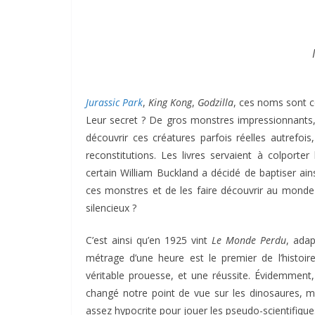
Jurassic Park
,
King Kong
,
Godzilla
, ces noms sont c
Leur secret ? De gros monstres impressionnants,
découvrir ces créatures parfois réelles autrefois
reconstitutions. Les livres servaient à colporter
certain William Buckland a décidé de baptiser ai
ces monstres et de les faire découvrir au monde 
silencieux ?
C’est ainsi qu’en 1925 vint
Le Monde Perdu
, ada
métrage d’une heure est le premier de l’histoir
véritable prouesse, et une réussite. Évidemment
changé notre point de vue sur les dinosaures, mai
assez hypocrite pour jouer les pseudo-scientifiques 