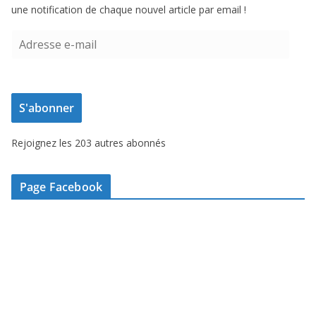
une notification de chaque nouvel article par email !
A
d
r
e
S'abonner
s
s
Rejoignez les 203 autres abonnés
e
e
-
Page Facebook
m
a
i
l