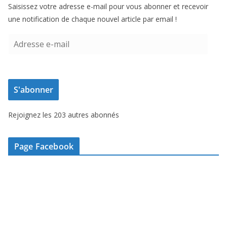
Saisissez votre adresse e-mail pour vous abonner et recevoir
une notification de chaque nouvel article par email !
A
d
r
e
S'abonner
s
s
Rejoignez les 203 autres abonnés
e
e
-
Page Facebook
m
a
i
l