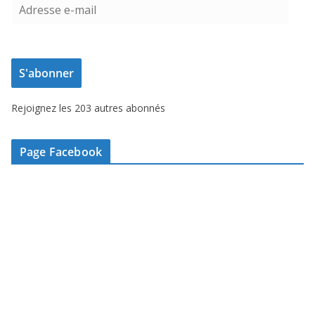
A
d
r
e
S'abonner
s
s
Rejoignez les 203 autres abonnés
e
e
-
Page Facebook
m
a
i
l