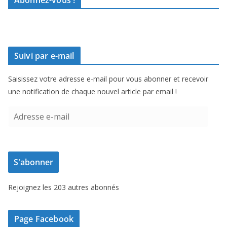
Abonnez-vous !
Suivi par e-mail
Saisissez votre adresse e-mail pour vous abonner et recevoir
une notification de chaque nouvel article par email !
A
d
r
e
S'abonner
s
s
Rejoignez les 203 autres abonnés
e
e
-
Page Facebook
m