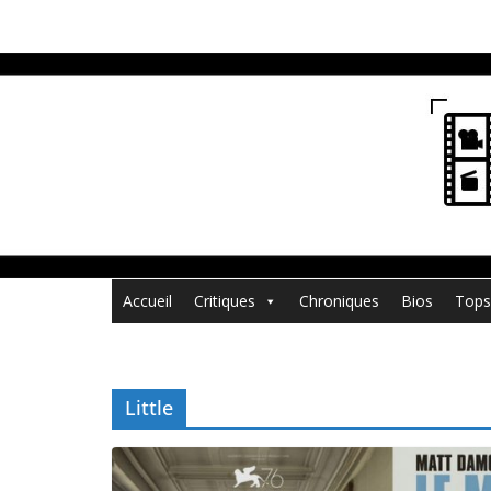
Passer
au
contenu
Accueil
Critiques
Chroniques
Bios
Tops
Little