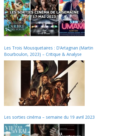
Les Trois Mousquetaires : D’Artagnan (Martin
Bourboulon, 2023) – Critique & Analyse
Les sorties cinéma – semaine du 19 avril 2023