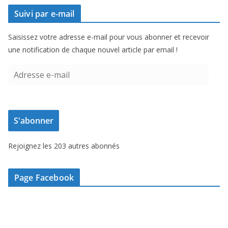
Suivi par e-mail
Saisissez votre adresse e-mail pour vous abonner et recevoir
une notification de chaque nouvel article par email !
A
d
r
e
S'abonner
s
s
Rejoignez les 203 autres abonnés
e
e
-
Page Facebook
m
a
i
l