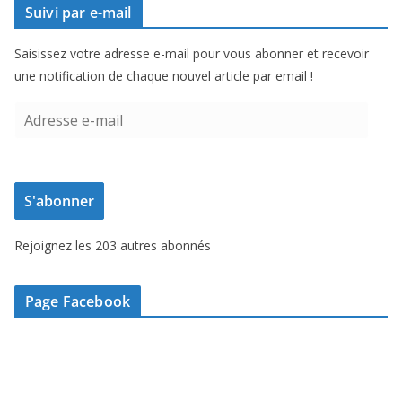
Suivi par e-mail
Saisissez votre adresse e-mail pour vous abonner et recevoir
une notification de chaque nouvel article par email !
A
d
r
e
S'abonner
s
s
Rejoignez les 203 autres abonnés
e
e
-
Page Facebook
m
a
i
l