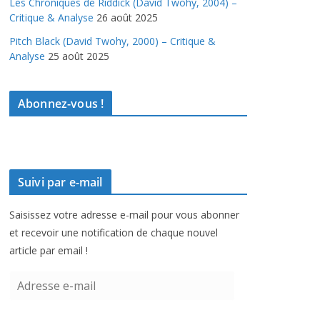
Les Chroniques de Riddick (David Twohy, 2004) –
Critique & Analyse
26 août 2025
Pitch Black (David Twohy, 2000) – Critique &
Analyse
25 août 2025
Abonnez-vous !
Suivi par e-mail
Saisissez votre adresse e-mail pour vous abonner
et recevoir une notification de chaque nouvel
article par email !
A
d
r