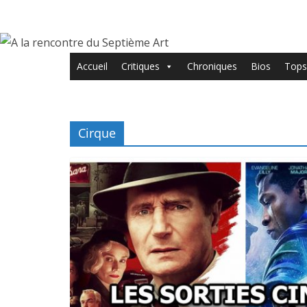
Passer
au
contenu
Accueil
Critiques
Chroniques
Bios
Tops
Cirque