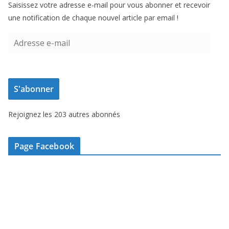
Saisissez votre adresse e-mail pour vous abonner et recevoir
une notification de chaque nouvel article par email !
A
d
r
e
S'abonner
s
s
Rejoignez les 203 autres abonnés
e
e
-
Page Facebook
m
a
i
l