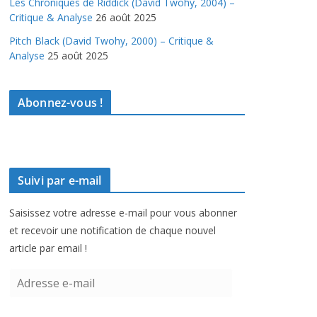
Les Chroniques de Riddick (David Twohy, 2004) –
Critique & Analyse
26 août 2025
Pitch Black (David Twohy, 2000) – Critique &
Analyse
25 août 2025
Abonnez-vous !
Suivi par e-mail
Saisissez votre adresse e-mail pour vous abonner
et recevoir une notification de chaque nouvel
article par email !
A
d
r