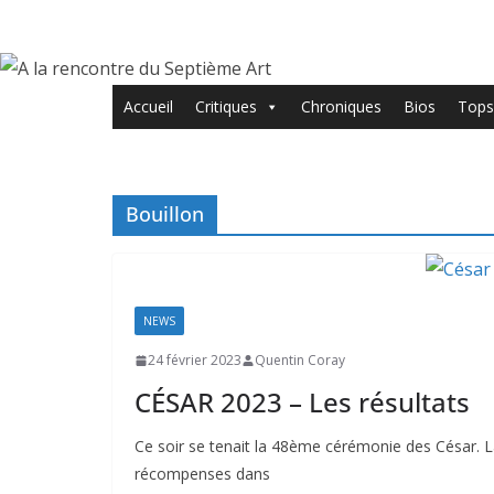
Passer
au
contenu
Accueil
Critiques
Chroniques
Bios
Tops
Bouillon
NEWS
24 février 2023
Quentin Coray
CÉSAR 2023 – Les résultats
Ce soir se tenait la 48ème cérémonie des César. La
récompenses dans