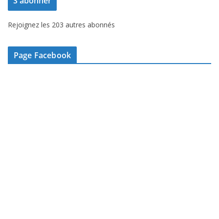
S'abonner
s
s
Rejoignez les 203 autres abonnés
e
e
-
Page Facebook
m
a
i
l