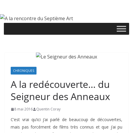
Passer
au
contenu
CHRONIQUES
A la redécouverte… du
Seigneur des Anneaux
8 mai 2016
Quentin Coray
C’est vrai qu’ici j’ai parlé de beaucoup de découvertes,
mais pas forcément de films très connus et que j’ai pu