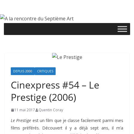
Passer
au
contenu
DEPUIS 2000
CRITIQUES
Cinexpress #54 – Le
Prestige (2006)
11 mai 2017
Quentin Coray
Le Prestige
est un film que je classe facilement parmi mes
films préférés. Découvert il y a déjà sept ans, il m’a