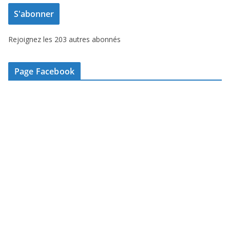
e
S'abonner
s
s
Rejoignez les 203 autres abonnés
e
e
-
Page Facebook
m
a
i
l