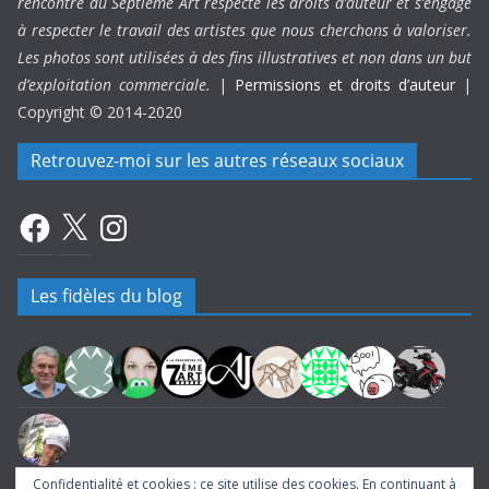
rencontre du Septième Art respecte les droits d’auteur et s’engage
à respecter le travail des artistes que nous cherchons à valoriser.
Les photos sont utilisées à des fins illustratives et non dans un but
d’exploitation commerciale.
|
Permissions et droits d’auteur
|
Copyright © 2014-2020
Retrouvez-moi sur les autres réseaux sociaux
Facebook
X
Instagram
Les fidèles du blog
Confidentialité et cookies : ce site utilise des cookies. En continuant à