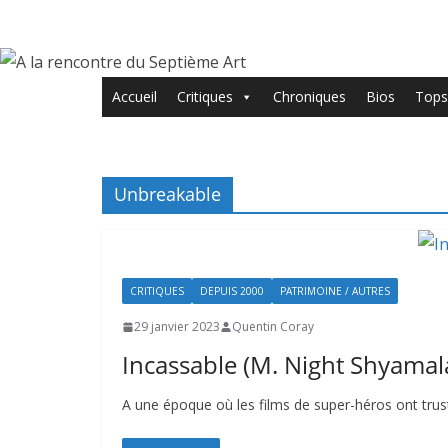
Passer
au
contenu
Accueil
Critiques
Chroniques
Bios
Tops
Unbreakable
CRITIQUES
DEPUIS 2000
PATRIMOINE / AUTRES
29 janvier 2023
Quentin Coray
Incassable (M. Night Shyamala
A une époque où les films de super-héros ont trust