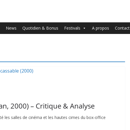
News
Quotidien & Bonus
Festivals
A propos
Contact
n, 2000) – Critique & Analyse
é les salles de cinéma et les hautes cimes du box-office