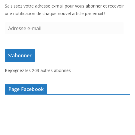
Saisissez votre adresse e-mail pour vous abonner et recevoir
une notification de chaque nouvel article par email !
A
d
r
e
S'abonner
s
s
Rejoignez les 203 autres abonnés
e
e
-
Page Facebook
m
a
i
l