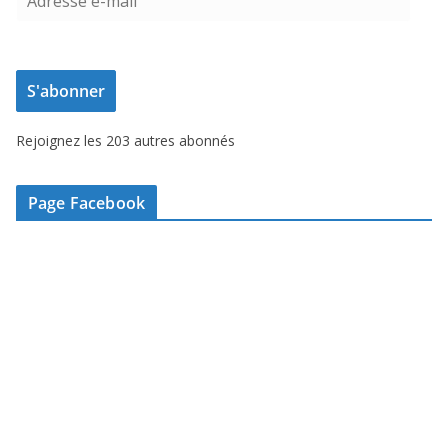
d
r
e
S'abonner
s
s
Rejoignez les 203 autres abonnés
e
e
-
Page Facebook
m
a
i
l