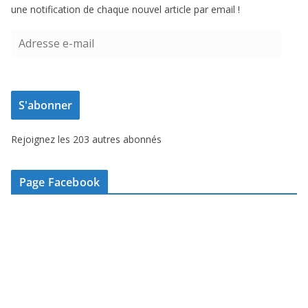
une notification de chaque nouvel article par email !
A
d
r
e
S'abonner
s
s
Rejoignez les 203 autres abonnés
e
e
-
Page Facebook
m
a
i
l