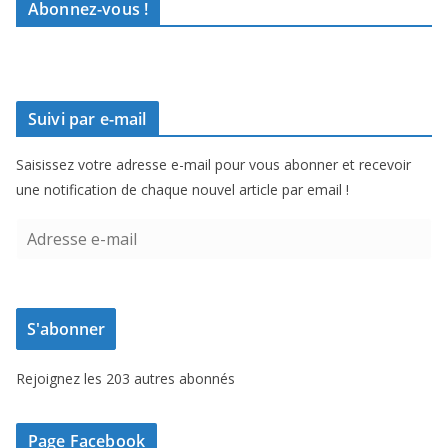
Abonnez-vous !
Suivi par e-mail
Saisissez votre adresse e-mail pour vous abonner et recevoir
une notification de chaque nouvel article par email !
A
d
r
e
S'abonner
s
s
Rejoignez les 203 autres abonnés
e
e
-
Page Facebook