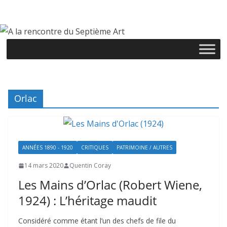
Passer
au
contenu
Orlac
ANNÉES 1890 - 1920
CRITIQUES
PATRIMOINE / AUTRES
14 mars 2020
Quentin Coray
Les Mains d’Orlac (Robert Wiene,
1924) : L’héritage maudit
Considéré comme étant l’un des chefs de file du