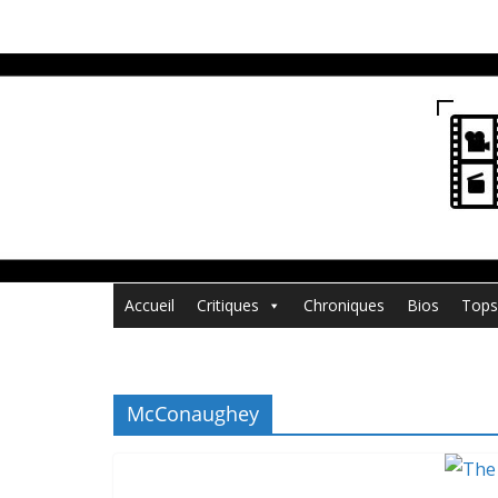
Passer
au
contenu
Accueil
Critiques
Chroniques
Bios
Tops
McConaughey