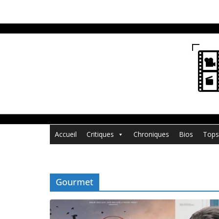
Passer
au
contenu
Accueil
Critiques
Chroniques
Bios
Tops
Gourmet