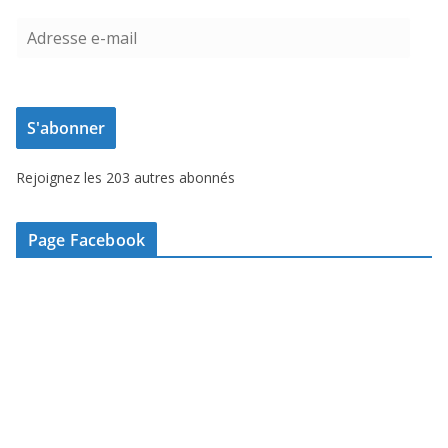
A
d
r
e
S'abonner
s
s
Rejoignez les 203 autres abonnés
e
e
-
Page Facebook
m
a
i
l