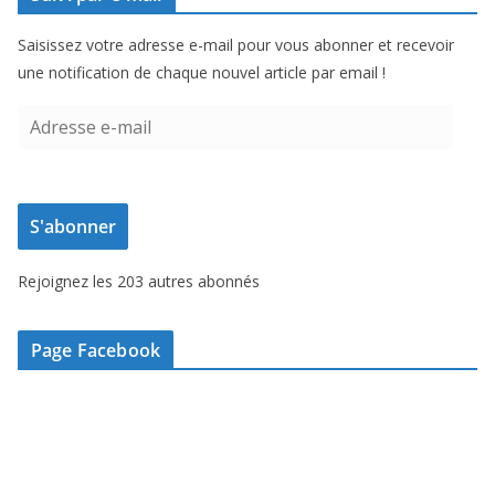
Saisissez votre adresse e-mail pour vous abonner et recevoir
une notification de chaque nouvel article par email !
A
d
r
e
S'abonner
s
s
Rejoignez les 203 autres abonnés
e
e
-
Page Facebook
m
a
i
l