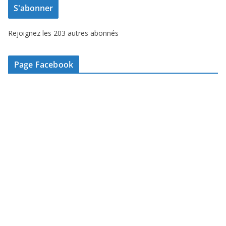
S'abonner
s
s
Rejoignez les 203 autres abonnés
e
e
-
Page Facebook
m
a
i
l