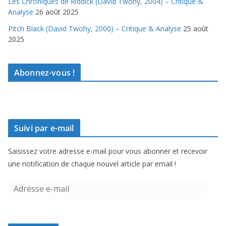
Les Chroniques de Riddick (David Twohy, 2004) – Critique &
Analyse
26 août 2025
Pitch Black (David Twohy, 2000) – Critique & Analyse
25 août
2025
Abonnez-vous !
Suivi par e-mail
Saisissez votre adresse e-mail pour vous abonner et recevoir
une notification de chaque nouvel article par email !
A
d
r
e