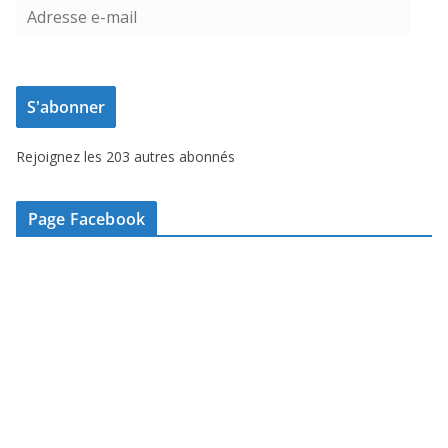
A
d
r
e
S'abonner
s
s
Rejoignez les 203 autres abonnés
e
e
-
Page Facebook
m
a
i
l