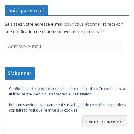
Suivi par e-mail
Saisissez votre adresse e-mail pour vous abonner et recevoir
une notification de chaque nouvel article par email !
A
d
r
e
S'abonner
s
s
Rejoignez les 203 autres abonnés
e
Confidentialité et cookies : ce site utilise des cookies. En continuant à
utiliser ce site Web, vous acceptez leur utilisation.
e
-
Pour en savoir plus, notamment sur la façon de contrôler les cookies,
Page Facebook
consultez :
Politique relative aux cookies
m
a
i
l