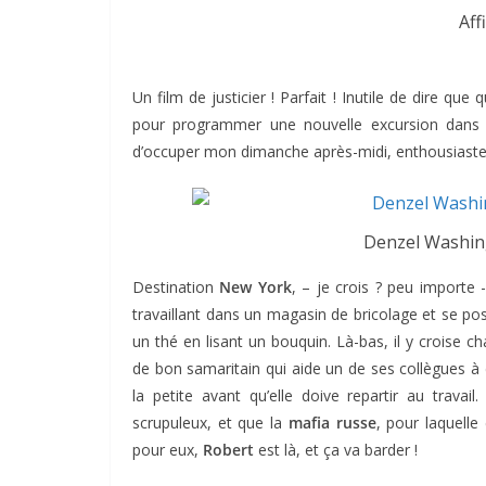
Aff
Un film de justicier ! Parfait ! Inutile de dire qu
pour programmer une nouvelle excursion dans les 
d’occuper mon dimanche après-midi, enthousiaste 
Denzel Washing
Destination
New York
, – je crois ? peu importe 
travaillant dans un magasin de bricolage et se pos
un thé en lisant un bouquin. Là-bas, il y croise c
de bon samaritain qui aide un de ses collègues à d
la petite avant qu’elle doive repartir au travai
scrupuleux, et que la
mafia russe
, pour laquelle 
pour eux,
Robert
est là, et ça va barder !