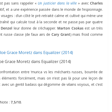
est pas sans rappeler «
Un justicier dans la ville
» avec
Charles
itif, et a une expérience passée dans le monde de l’espionnage.
visages : d’un côté le pré-retraité calme et cultivé qui mène une
rentraîné qui calcule tout à la seconde et ne passe pas par quatre
e
Denzel
leur donne de s’échapper.
Marton Csokas
est un très
t russe classe (de faux airs de
Cary Grant
) mais froid comme
ë Grace Moretz dans Equalizer (2014)
onfrontation entre ‘murica vs les méchants russes, bourrée de
s éléments forcément, mais on n’est pas là pour une leçon de
t avec un gentil badass qui dégomme de vilains voyous, et c’est
Note :
7,5/10
.