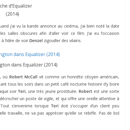
iche d’Equalizer
(2014)
e quand j’ai vu la bande annonce au cinéma, j’ai bien noté la date
salles obscures afin d’aller voir ce film. J’ai eu l’occasion
à l’idée de voir
Denzel
zigouiller des vilains.
ton dans Equalizer (2014)
-, où
Robert McCall
vit comme un honnête citoyen américain,
ant tous les soirs dans un petit café nocturne histoire d’y boire
haque soir
Teri
, une très jeune prostituée.
Robert
est une sorte
écrocher un poste de vigile, et qui offre une oreille attentive à
l. Tout s’envenime lorsque
Teri
doit s’occuper d’un client peu
elle travaille, ne va pas apprécier qu’elle se rebiffe. Pas de bol