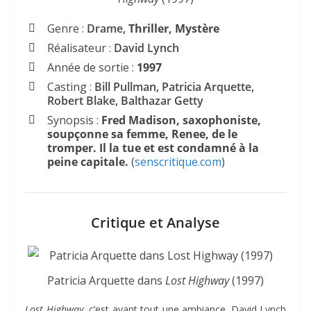
Genre :
Drame,
Thriller, Mystère
Réalisateur :
David Lynch
Année de sortie :
1997
Casting :
Bill Pullman, Patricia Arquette,
Robert Blake, Balthazar Getty
Synopsis :
Fred Madison, saxophoniste,
soupçonne sa femme, Renee, de le
tromper. Il la tue et est condamné à la
peine capitale.
(
senscritique.com
)
Critique et Analyse
Patricia Arquette dans
Lost Highway
(1997)
Lost Highway
, c’est avant tout une ambiance. David Lynch