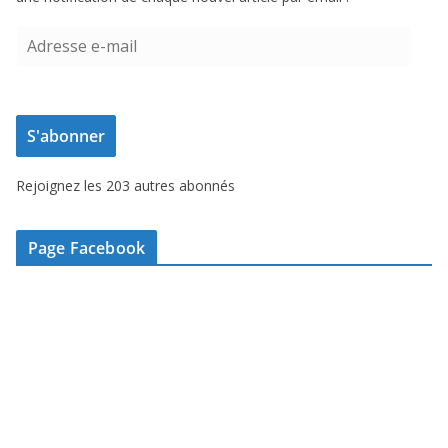
A
d
r
e
S'abonner
s
s
Rejoignez les 203 autres abonnés
e
e
-
Page Facebook
m
a
i
l