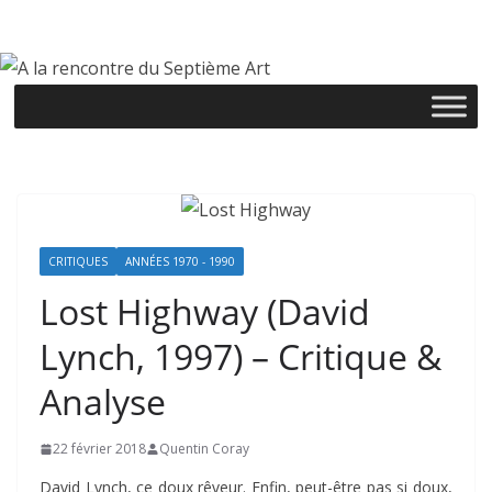
Passer
au
contenu
CRITIQUES
ANNÉES 1970 - 1990
Lost Highway (David
Lynch, 1997) – Critique &
Analyse
22 février 2018
Quentin Coray
David Lynch, ce doux rêveur. Enfin, peut-être pas si doux,