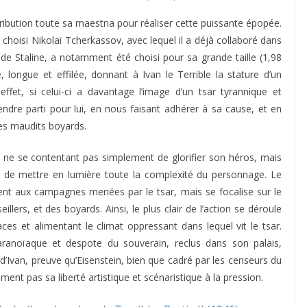
ntribution toute sa maestria pour réaliser cette puissante épopée.
 choisi Nikolaï Tcherkassov, avec lequel il a déjà collaboré dans
s de Staline, a notamment été choisi pour sa grande taille (1,98
 longue et effilée, donnant à Ivan le Terrible la stature d’un
effet, si celui-ci a davantage l’image d’un tsar tyrannique et
rendre parti pour lui, en nous faisant adhérer à sa cause, et en
 ces maudits boyards.
ue, ne se contentant pas simplement de glorifier son héros, mais
n de mettre en lumière toute la complexité du personnage. Le
ment aux campagnes menées par le tsar, mais se focalise sur le
illers, et des boyards. Ainsi, le plus clair de l’action se déroule
aces et alimentant le climat oppressant dans lequel vit le tsar.
aranoïaque et despote du souverain, reclus dans son palais,
’Ivan, preuve qu’Eisenstein, bien que cadré par les censeurs du
 pas sa liberté artistique et scénaristique à la pression.