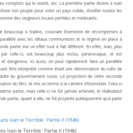
s complots qui le visent, etc. La première partie donne à Ivan
 d’unir son peuple pour créer un pays solide, d’unifier toutes les
s comme des seigneurs locaux perfides et médisants.
lut beaucoup à Staline, couvrant Eisenstein de récompenses à
 le parallèle avec les idéaux communistes et le régime en place à
de partie eut un effet tout à fait différent. En effet, Ivan, plus
r celle-ci, est beaucoup plus reclus, paranoïaque, et est
t dangereux. Ici aussi, on peut rapidement faire un parallèle
uvant être interprété comme étant une dénonciation du culte de
nduite du gouvernement russe. La projection de cette seconde
ibution du film, et mis un terme à la carrière d’Eisenstein. Celui-ci
ème partie, mais celle-ci ne fut jamais achevée, le réalisateur
e partie, quant à elle, ne fut projetée publiquement qu’à partir
 Ivan le Terrible : Partie II (1946)