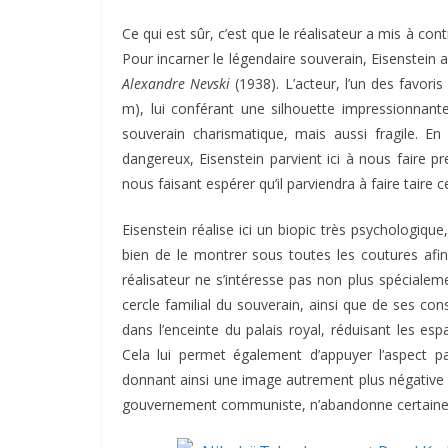
Ce qui est sûr, c’est que le réalisateur a mis à co
Pour incarner le légendaire souverain, Eisenstein a
Alexandre Nevski
(1938). L’acteur, l’un des favori
m), lui conférant une silhouette impressionnante,
souverain charismatique, mais aussi fragile. En 
dangereux, Eisenstein parvient ici à nous faire p
nous faisant espérer qu’il parviendra à faire taire
Eisenstein réalise ici un biopic très psychologiq
bien de le montrer sous toutes les coutures afi
réalisateur ne s’intéresse pas non plus spéciale
cercle familial du souverain, ainsi que de ses conse
dans l’enceinte du palais royal, réduisant les esp
Cela lui permet également d’appuyer l’aspect p
donnant ainsi une image autrement plus négative d
gouvernement communiste, n’abandonne certainement