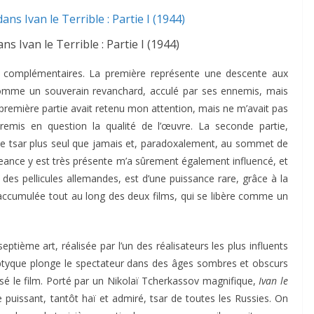
s Ivan le Terrible : Partie I (1944)
t complémentaires. La première représente une descente aux
 comme un souverain revanchard, acculé par ses ennemis, mais
a première partie avait retenu mon attention, mais ne m’avait pas
 remis en question la qualité de l’œuvre. La seconde partie,
le tsar plus seul que jamais et, paradoxalement, au sommet de
geance y est très présente m’a sûrement également influencé, et
 des pellicules allemandes, est d’une puissance rare, grâce à la
 accumulée tout au long des deux films, qui se libère comme un
tième art, réalisée par l’un des réalisateurs les plus influents
diptyque plonge le spectateur dans des âges sombres et obscurs
lisé le film. Porté par un Nikolaï Tcherkassov magnifique,
Ivan le
 puissant, tantôt haï et admiré, tsar de toutes les Russies. On