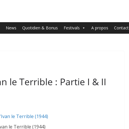
News
Quotidien & Bonus
Festivals
A propos
Contact
 le Terrible : Partie I & II
Ivan le Terrible (1944)