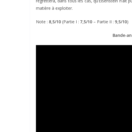
regrettera, dans tous les cas, qu’Eisenstein n’ait 
matière à exploiter.
Note :
8,5/10
(Partie I :
7,5/10
– Partie II :
9,5/10
)
Bande-an