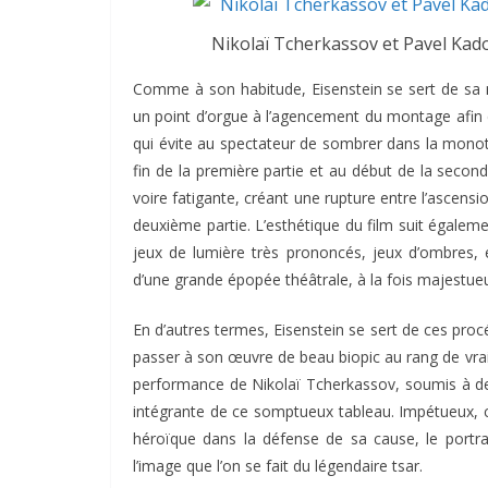
Nikolaï Tcherkassov et Pavel Kadoc
Comme à son habitude, Eisenstein se sert de sa ma
un point d’orgue à l’agencement du montage afin d
qui évite au spectateur de sombrer dans la monoto
fin de la première partie et au début de la seco
voire fatigante, créant une rupture entre l’ascensi
deuxième partie. L’esthétique du film suit égaleme
jeux de lumière très prononcés, jeux d’ombres,
d’une grande épopée théâtrale, à la fois majestueu
En d’autres termes, Eisenstein se sert de ces pr
passer à son œuvre de beau biopic au rang de vrai 
performance de Nikolaï Tcherkassov, soumis à de 
intégrante de ce somptueux tableau. Impétueux, 
héroïque dans la défense de sa cause, le portrai
l’image que l’on se fait du légendaire tsar.