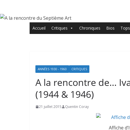
Passer
au
contenu
Accueil
Critiques
Chroniques
Bios
Tops
ANNÉES 1930 - 1960
CRITIQUES
A la rencontre de… Ivan
(1944 & 1946)
21 juillet 2015
Quentin Coray
Affiche d’