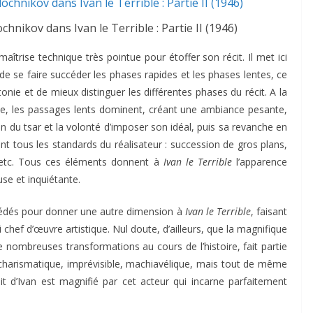
hnikov dans Ivan le Terrible : Partie II (1946)
îtrise technique très pointue pour étoffer son récit. Il met ici
e se faire succéder les phases rapides et les phases lentes, ce
nie et de mieux distinguer les différentes phases du récit. A la
nde, les passages lents dominent, créant une ambiance pesante,
on du tsar et la volonté d’imposer son idéal, puis sa revanche en
nt tous les standards du réalisateur : succession de gros plans,
 etc. Tous ces éléments donnent à
Ivan le Terrible
l’apparence
se et inquiétante.
océdés pour donner une autre dimension à
Ivan le Terrible
, faisant
chef d’œuvre artistique. Nul doute, d’ailleurs, que la magnifique
nombreuses transformations au cours de l’histoire, fait partie
charismatique, imprévisible, machiavélique, mais tout de même
t d’Ivan est magnifié par cet acteur qui incarne parfaitement