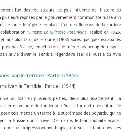
ement l’un des réalisateurs les plus influents de l’histoire du
é à plusieurs reprises par le gouvernement communiste russe afin
t de louer le régime en place. L’un des fleurons de la carrière
 collaboration », reste
Le Cuirassé Potemkine
, réalisé en 1925,
ingt ans plus tard, de retour en URSS après quelques escapades
de près par Staline, lequel a tout de même beaucoup de respect
ran la vie d’Ivan le Terrible, légendaire tsar de Russie du XVIe
s Ivan le Terrible : Partie I (1944)
la vie du tsar en plusieurs parties, deux plus exactement. La
 sa ferme volonté de fonder une Russie forte et unie autour de
te pour cela mettre un terme à la suprématie des boyards, qui ne
ent la Russie dont il rêve. De même, le tsar souhaite écarter
se donc un impressionnant biopic, qui suit le tsar dans ses