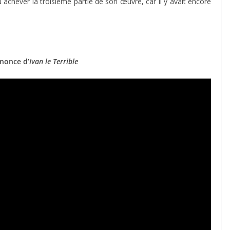
pu achever la troisième partie de son œuvre, car il y avait encore
nonce d’
Ivan le Terrible