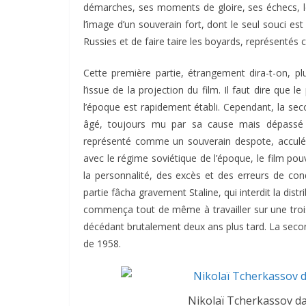
démarches, ses moments de gloire, ses échecs, le
l’image d’un souverain fort, dont le seul souci est
Russies et de faire taire les boyards, représenté
Cette première partie, étrangement dira-t-on, p
l’issue de la projection du film. Il faut dire que
l’époque est rapidement établi. Cependant, la secon
âgé, toujours mu par sa cause mais dépassé pa
représenté comme un souverain despote, acculé e
avec le régime soviétique de l’époque, le film po
la personnalité, des excès et des erreurs de co
partie fâcha gravement Staline, qui interdit la distr
commença tout de même à travailler sur une troisi
décédant brutalement deux ans plus tard. La second
de 1958.
Nikolaï Tcherkassov dans